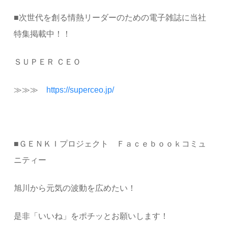
■次世代を創る情熱リーダーのための電子雑誌に当社
特集掲載中！！
ＳＵＰＥＲ ＣＥＯ
≫≫≫
https://superceo.jp/
■ＧＥＮＫＩプロジェクト Ｆａｃｅｂｏｏｋコミュ
ニティー
旭川から元気の波動を広めたい！
是非「いいね」をポチッとお願いします！