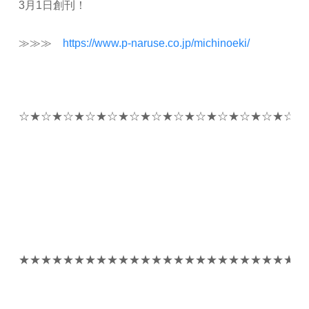
3月1日創刊！
≫≫≫
https://www.p-naruse.co.jp/michinoeki/
☆★☆★☆★☆★☆★☆★☆★☆★☆★☆★☆★☆★☆★
★★★★★★★★★★★★★★★★★★★★★★★★★★