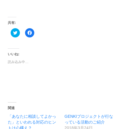
共有:
ク
Facebook
リ
で
ッ
共
ク
有
し
す
て
る
Twitter
に
いいね:
で
は
共
ク
読み込み中…
有
リ
(新
ッ
し
ク
い
し
ウ
て
ィ
く
ン
だ
ド
さ
ウ
い
で
(新
開
し
き
い
関連
ま
ウ
す)
ィ
「あなたに相談してよかっ
GENKIプロジェクトが行な
ン
ド
た」といわれる対応のヒン
っている活動のご紹介
ウ
トは心構え？
2018年3月24日