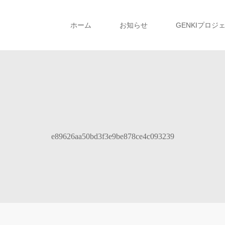
ホーム
お知らせ
GENKIプロジ
e89626aa50bd3f3e9be878ce4c093239