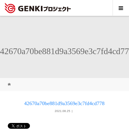
42670a70be881d9a3569e3c7fd4cd7
42670a70be881d9a3569e3c7fd4cd778
2021.08.25