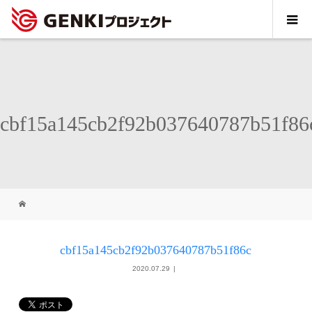
cbf15a145cb2f92b037640787b51f86
cbf15a145cb2f92b037640787b51f86c
2020.07.29